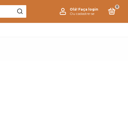
0
Olá!
Faça login
Ou cadastre-se